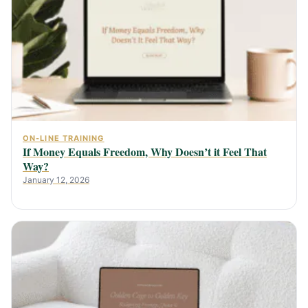
ON-LINE TRAINING
If Money Equals Freedom, Why Doesn’t it Feel That
Way?
January 12, 2026