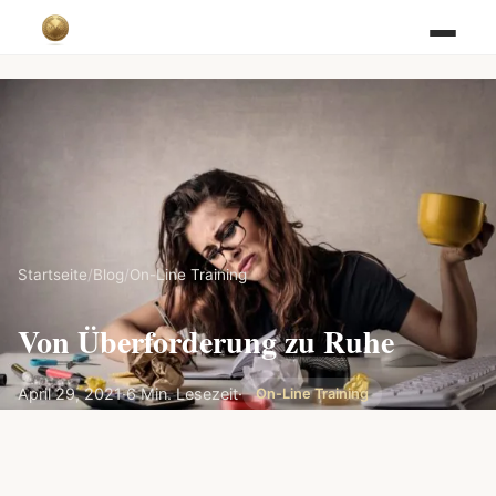
Startseite
/
Blog
/
On-Line Training
Von Überforderung zu Ruhe
April 29, 2021
·
6 Min. Lesezeit
·
On-Line Training