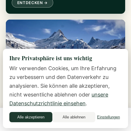
ENTDECKEN →
Ihre Privatsphäre ist uns wichtig
Wir verwenden Cookies, um Ihre Erfahrung
Die Inside-Out-Methode
zu verbessern und den Datenverkehr zu
Fünf Praktiken, um sich mit Geld sicher zu fühlen.
analysieren. Sie können alle akzeptieren,
nicht wesentliche ablehnen oder
unsere
ENTDECKEN →
Datenschutzrichtlinie einsehen
.
Alle akzeptieren
Alle ablehnen
Einstellungen
Money Quiz