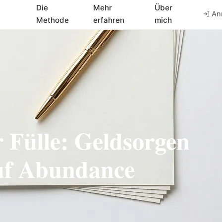
Die
Mehr
Über
An
Methode
erfahren
mich
r Fülle: Geldsorgen
auf Abundance