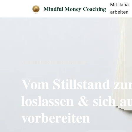
Mit Ilana
Mindful Money Coaching
arbeiten
Startseite
/
Blog
/
Financial Wellbeing
Vom Stillstand zu
loslassen & sich 
vorbereiten