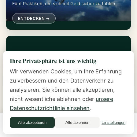
Fünf Praktiken, um sich mit Geld sicher zu fühlen.
ENTDECKEN →
Ihre Privatsphäre ist uns wichtig
Wir verwenden Cookies, um Ihre Erfahrung
zu verbessern und den Datenverkehr zu
Über Ilana
analysieren. Sie können alle akzeptieren,
Die Geschichte hinter der Inside-Out Money
nicht wesentliche ablehnen oder
unsere
Method.
Datenschutzrichtlinie einsehen
.
ENTDECKEN →
Alle akzeptieren
Alle ablehnen
Einstellungen
Money Quiz