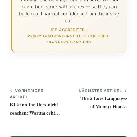
keep them stuck with money — so they can
build real financial confidence from the inside
out.
ICF-ACCREDITED
·
MONEY COACHING INSTITUTE CERTIFIED
·
10+ YEARS COACHING
← VORHERIGER
NÄCHSTER ARTIKEL →
The 5 Love Languages
ARTIKEL
KI kann Ihr Herz nicht
of Money: How to
coachen: Warum echte
Strengthen Your
menschliche Verbindung
Financial Relationship
der Schlüssel zur