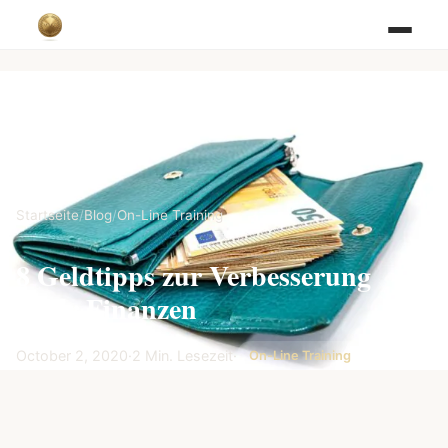
Startseite
/
Blog
/
On-Line Training
8 Geldtipps zur Verbesserung
Ihrer Finanzen
October 2, 2020
·
2 Min. Lesezeit
·
On-Line Training