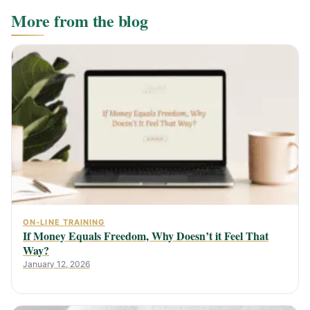
More from the blog
ON-LINE TRAINING
If Money Equals Freedom, Why Doesn’t it Feel That
Way?
January 12, 2026