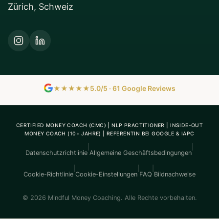
Zürich, Schweiz
★★★★★
5.0/5 · 61 Google Reviews
CERTIFIED MONEY COACH (CMC) | NLP PRACTITIONER | INSIDE-OUT
MONEY COACH (10+ JAHRE) | REFERENTIN BEI GOOGLE & IAPC
|
|
Datenschutzrichtlinie
Allgemeine Geschäftsbedingungen
|
|
|
Cookie-Richtlinie
Cookie-Einstellungen
FAQ
Bildnachweise
© 2026 Mindful Money Coaching. Alle Rechte vorbehalten.