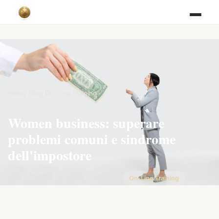
Home
/
Blog
/
On-Line Training
Women business: superare
problemi comuni e sindrome
dell'impostore
September 9, 2019
·
3 min di lettura
·
On-Line Training