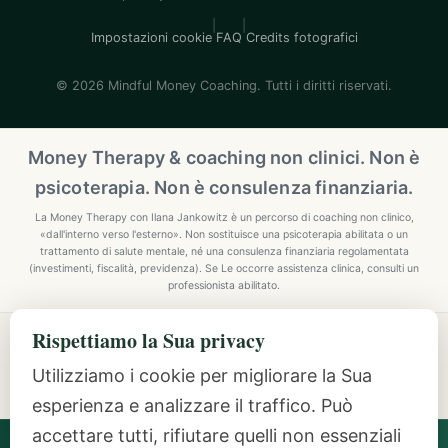
|
|
Impostazioni cookie
FAQ
Credits fotografici
© 2026 Mindful Money Coaching. Tutti i diritti riservati.
Money Therapy & coaching non clinici. Non è
psicoterapia. Non è consulenza finanziaria.
La Money Therapy con Ilana Jankowitz è un percorso di coaching non clinico,
«dall'interno verso l'esterno». Non sostituisce una psicoterapia abilitata o un
trattamento di salute mentale, né una consulenza finanziaria regolamentata
(investimenti, fiscalità, previdenza). Se Le occorre assistenza clinica, consulti un
professionista abilitato.
Rispettiamo la Sua privacy
Explore Mindful Money Coaching
Programmes, archetypes, the Inside-Out Method, and
Utilizziamo i cookie per migliorare la Sua
resources.
esperienza e analizzare il traffico. Può
accettare tutti, rifiutare quelli non essenziali
Ilana Jankowitz
· Certified Money Coach (CMC) · NLP