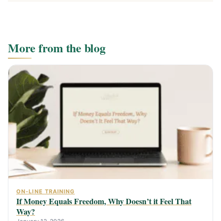
More from the blog
ON-LINE TRAINING
If Money Equals Freedom, Why Doesn’t it Feel That
Way?