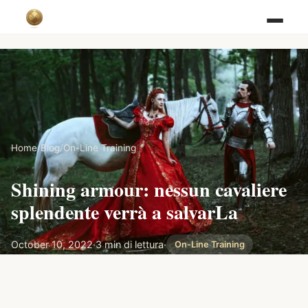
Home
/
Blog
/
On-Line Training
Shining armour: nessun cavaliere
splendente verrà a salvarLa
October 10, 2022
·
3 min di lettura
·
On-Line Training