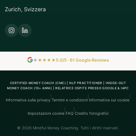
Zurich, Svizzera
★★★★★
5.0/5 · 61 Google Reviews
CERTIFIED MONEY COACH (CMC) | NLP PRACTITIONER | INSIDE-OUT
MONEY COACH (10+ ANNI) | RELATRICE OSPITE PRESSO GOOGLE & IAPC
|
|
|
Informativa sulla privacy
Termini e condizioni
Informativa sui cookie
|
|
Impostazioni cookie
FAQ
Credits fotografici
© 2026 Mindful Money Coaching. Tutti i diritti riservati.