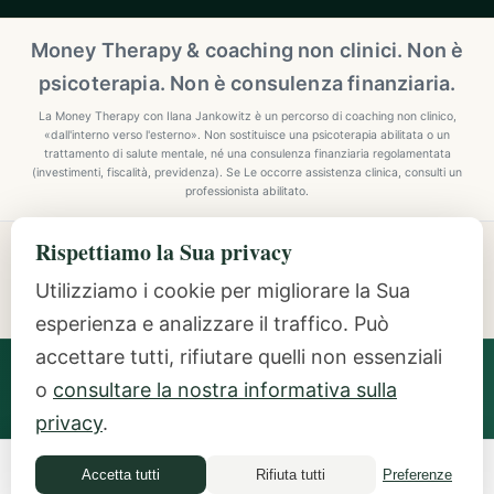
Money Therapy & coaching non clinici. Non è
psicoterapia. Non è consulenza finanziaria.
La Money Therapy con Ilana Jankowitz è un percorso di coaching non clinico,
«dall'interno verso l'esterno». Non sostituisce una psicoterapia abilitata o un
trattamento di salute mentale, né una consulenza finanziaria regolamentata
(investimenti, fiscalità, previdenza). Se Le occorre assistenza clinica, consulti un
professionista abilitato.
Rispettiamo la Sua privacy
Explore Mindful Money Coaching
Programmes, archetypes, the Inside-Out Method, and
Utilizziamo i cookie per migliorare la Sua
resources.
esperienza e analizzare il traffico. Può
accettare tutti, rifiutare quelli non essenziali
Ilana Jankowitz
· Certified Money Coach (CMC) · NLP
o
consultare la nostra informativa sulla
Practitioner · Inside-Out Money Coach (10+ Years) ·
Featured Speaker at Google & IAPC
privacy
.
Accetta tutti
Rifiuta tutti
Preferenze
Money Quiz