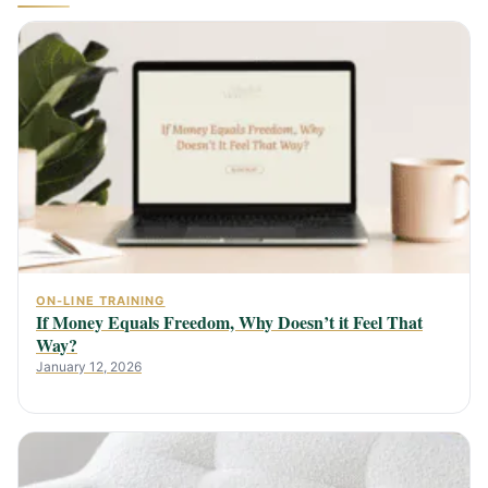
ON-LINE TRAINING
If Money Equals Freedom, Why Doesn’t it Feel That
Way?
January 12, 2026