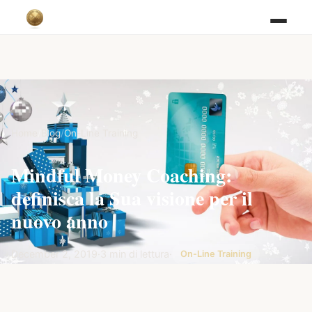
Home
/
Blog
/
On-Line Training
Mindful Money Coaching:
definisca la Sua visione per il
nuovo anno
December 2, 2019
·
3 min di lettura
·
On-Line Training