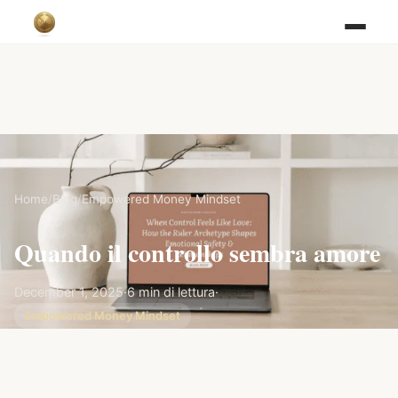
Home
/
Blog
/
Empowered Money Mindset
Quando il controllo sembra amore
December 1, 2025
·
6 min di lettura
·
Empowered Money Mindset