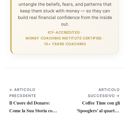
untangle the beliefs, fears, and patterns that
keep them stuck with money — so they can
build real financial confidence from the inside
out.
ICF-ACCREDITED
·
MONEY COACHING INSTITUTE CERTIFIED
·
10+ YEARS COACHING
← ARTICOLO
ARTICOLO
PRECEDENTE
SUCCESSIVO →
Il Cuore del Denaro:
Coffee Time con gli
Come la Sua Storia con
'Spooglers' al quartier
il Denaro Plasma
generale di Google a
l'Amore e la Vita
Zurich