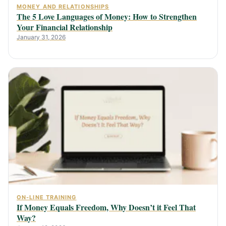
MONEY AND RELATIONSHIPS
The 5 Love Languages of Money: How to Strengthen
Your Financial Relationship
January 31, 2026
ON-LINE TRAINING
If Money Equals Freedom, Why Doesn’t it Feel That
Way?