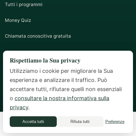
Tutti i programmi
Money Quiz
Chiamata conoscitiva gratuita
Rispettiamo la Sua privacy
CONTATTI
Utilizziamo i cookie per migliorare la Sua
ilana@mindfulmoneycoaching.com
esperienza e analizzare il traffico. Può
accettare tutti, rifiutare quelli non essenziali
Zurich, Svizzera
o
consultare la nostra informativa sulla
privacy
.
Accetta tutti
Rifiuta tutti
Preferenze
Money Quiz