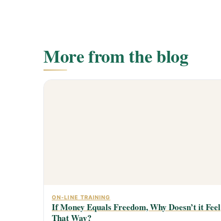
More from the blog
ON-LINE TRAINING
If Money Equals Freedom, Why Doesn’t it Feel
That Way?