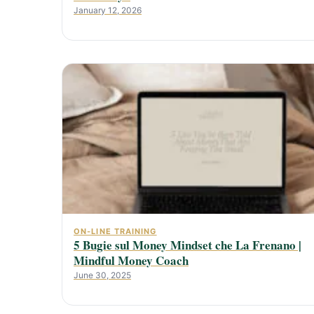
January 12, 2026
ON-LINE TRAINING
5 Bugie sul Money Mindset che La Frenano |
Mindful Money Coach
June 30, 2025