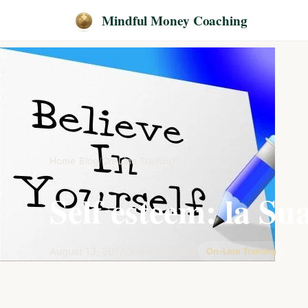
Mindful Money Coaching
Home
/
Blog
/
On-Line Training
Self esteem: la Su
August 13, 2017
·
3 min di lettura
·
On-Line Training