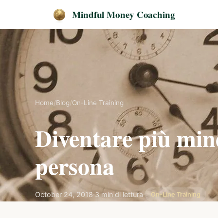
Mindful Money Coaching
Home
/
Blog
/
On-Line Training
Diventare più min
persona
October 24, 2018
·
3 min di lettura
·
On-Line Training