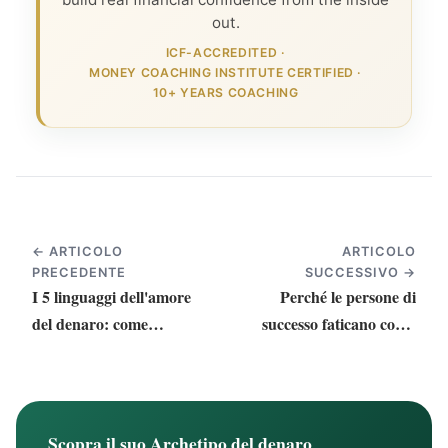
out.
ICF-ACCREDITED
·
MONEY COACHING INSTITUTE CERTIFIED
·
10+ YEARS COACHING
← ARTICOLO
ARTICOLO
PRECEDENTE
SUCCESSIVO →
I 5 linguaggi dell'amore
Perché le persone di
del denaro: come
successo faticano con il
rafforzare il proprio
denaro (e non è quello
rapporto con il denaro
che pensa)
Scopra il suo Archetipo del denaro