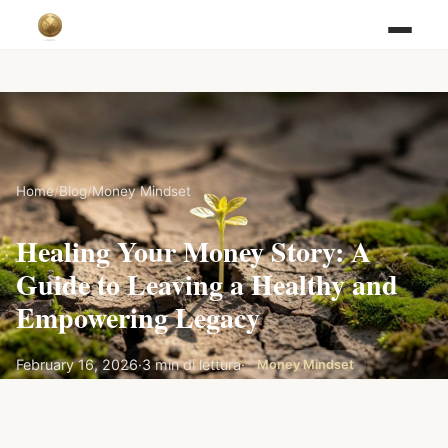
Home
/
Blog
/
Money Mindset
Healing Your Money Story: A
Guide to Leaving a Healthy and
Empowering Legacy
February 16, 2026
·
3 min di lettura
·
Money Mindset