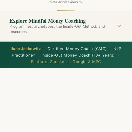
professionista abilitato.
Explore Mindful Money Coaching
Programmes, archetypes, the Inside-Out Method, and
resources.
Ilana Jankowitz
· Certified Money Coach (CMC) · NLP
Practitioner · Inside-Out Money Coach (10+ Years) ·
Featured Speaker at Google & IAPC