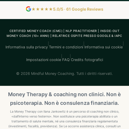
★★★★★
5.0/5 · 61 Google Reviews
CERTIFIED MONEY COACH (CMC) | NLP PRACTITIONER | INSIDE-OUT
MONEY COACH (10+ ANNI) | RELATRICE OSPITE PRESSO GOOGLE & IAPC
|
|
|
Informativa sulla privacy
Termini e condizioni
Informativa sui cookie
|
|
Impostazioni cookie
FAQ
Credits fotografici
© 2026 Mindful Money Coaching. Tutti i diritti riservati.
Money Therapy & coaching non clinici. Non è
psicoterapia. Non è consulenza finanziaria.
La Money Therapy con Ilana Jankowitz è un percorso di coaching non clinico,
«dall'interno verso l'esterno». Non sostituisce una psicoterapia abilitata o un
trattamento di salute mentale, né una consulenza finanziaria regolamentata
(investimenti, fiscalità, previdenza). Se Le occorre assistenza clinica, consulti un