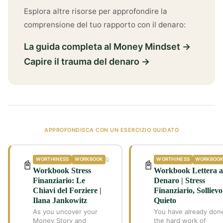
Esplora altre risorse per approfondire la
comprensione del tuo rapporto con il denaro:
La guida completa al Money Mindset →
Capire il trauma del denaro →
APPROFONDISCA CON UN ESERCIZIO GUIDATO
🔒
WORTHINESS
WORKBOOK
WORTHINESS
WORKBOO
📓
📓
Workbook Stress
Workbook Lettera a
Finanziario: Le
Denaro | Stress
Chiavi del Forziere |
Finanziario, Sollievo
Ilana Jankowitz
Quieto
As you uncover your
You have already don
Money Story and
the hard work of