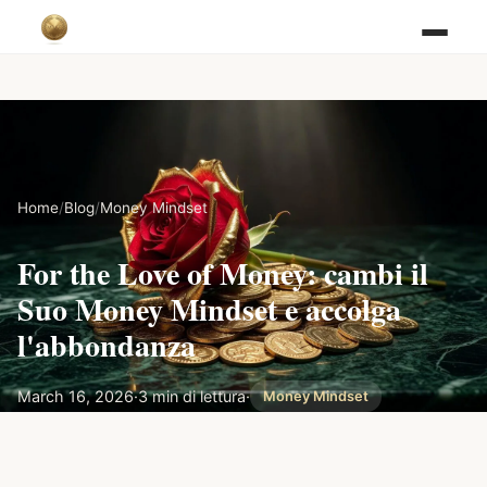
Home
/
Blog
/
Money Mindset
For the Love of Money: cambi il
Suo Money Mindset e accolga
l'abbondanza
March 16, 2026
·
3 min di lettura
·
Money Mindset