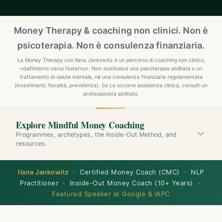
Money Therapy & coaching non clinici. Non è
psicoterapia. Non è consulenza finanziaria.
La Money Therapy con Ilana Jankowitz è un percorso di coaching non clinico,
«dall'interno verso l'esterno». Non sostituisce una psicoterapia abilitata o un
trattamento di salute mentale, né una consulenza finanziaria regolamentata
(investimenti, fiscalità, previdenza). Se Le occorre assistenza clinica, consulti un
professionista abilitato.
Explore Mindful Money Coaching
Programmes, archetypes, the Inside-Out Method, and
resources.
Ilana Jankowitz
· Certified Money Coach (CMC) · NLP
Practitioner · Inside-Out Money Coach (10+ Years) ·
Featured Speaker at Google & IAPC