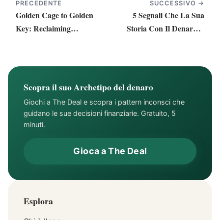
PRECEDENTE
SUCCESSIVO →
Golden Cage to Golden
5 Segnali Che La Sua
Key: Reclaiming
Storia Con Il Denaro È
Freedom, Choice &
Stata Scritta
Confidence with Money
Nell'Infanzia
Dalla gabbia d'oro alla
chiave d'oro: ritrovare
Scopra il suo Archetipo del denaro
libertà, scelta e sicurezza
Giochi a The Deal e scopra i pattern inconsci che
con il denaro
guidano le sue decisioni finanziarie. Gratuito, 5
minuti.
Gioca a The Deal
Esplora