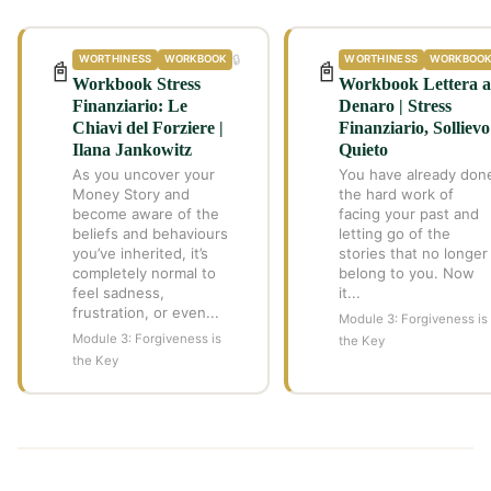
🔒
WORTHINESS
WORKBOOK
WORTHINESS
WORKBOO
📓
📓
Workbook Stress
Workbook Lettera a
Finanziario: Le
Denaro | Stress
Chiavi del Forziere |
Finanziario, Sollievo
Ilana Jankowitz
Quieto
As you uncover your
You have already don
Money Story and
the hard work of
become aware of the
facing your past and
beliefs and behaviours
letting go of the
you’ve inherited, it’s
stories that no longer
completely normal to
belong to you. Now
feel sadness,
it...
frustration, or even...
Module 3: Forgiveness is
Module 3: Forgiveness is
the Key
the Key