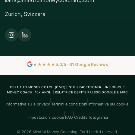
ilana@mindfulmoneycoaching.com
Zurich, Svizzera
★★★★★
5.0/5 · 61 Google Reviews
CERTIFIED MONEY COACH (CMC) | NLP PRACTITIONER | INSIDE-OUT
MONEY COACH (10+ ANNI) | RELATRICE OSPITE PRESSO GOOGLE & IAPC
|
|
|
Informativa sulla privacy
Termini e condizioni
Informativa sui cookie
|
|
Impostazioni cookie
FAQ
Credits fotografici
© 2026 Mindful Money Coaching. Tutti i diritti riservati.