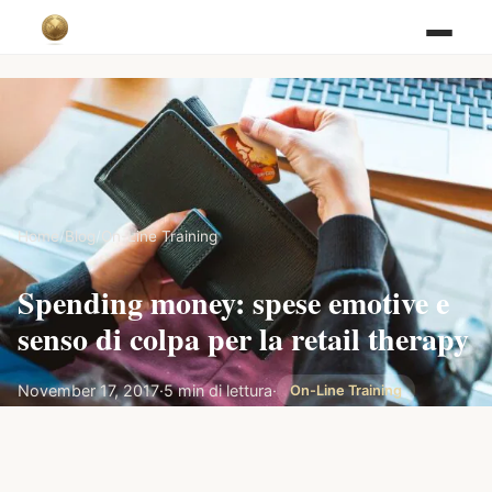
Home
/
Blog
/
On-Line Training
Spending money: spese emotive e
senso di colpa per la retail therapy
November 17, 2017
·
5 min di lettura
·
On-Line Training