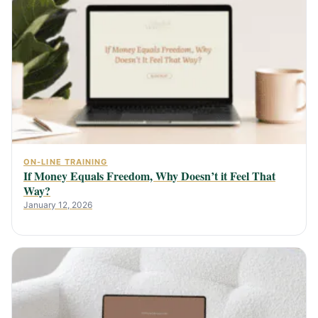
ON-LINE TRAINING
If Money Equals Freedom, Why Doesn’t it Feel That
Way?
January 12, 2026