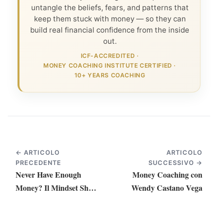
untangle the beliefs, fears, and patterns that
keep them stuck with money — so they can
build real financial confidence from the inside
out.
ICF-ACCREDITED
·
MONEY COACHING INSTITUTE CERTIFIED
·
10+ YEARS COACHING
← ARTICOLO
ARTICOLO
PRECEDENTE
SUCCESSIVO →
Never Have Enough
Money Coaching con
Money? Il Mindset Shift
Wendy Castano Vega
di cui Ha Bisogno