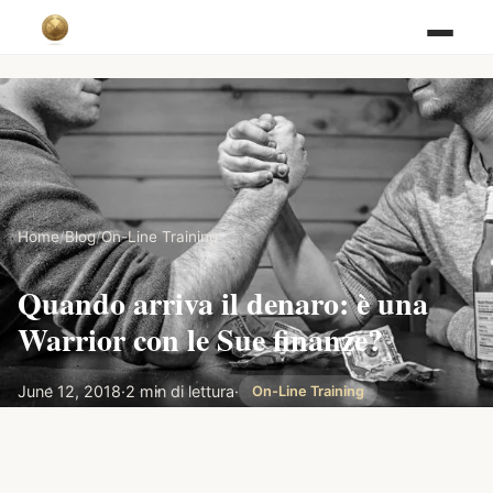
Home
/
Blog
/
On-Line Training
Quando arriva il denaro: è una
Warrior con le Sue finanze?
June 12, 2018
·
2 min di lettura
·
On-Line Training