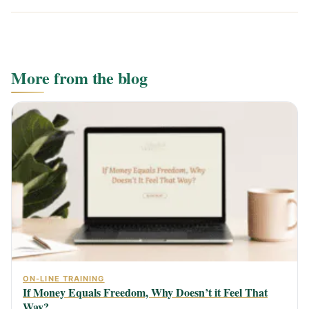
More from the blog
ON-LINE TRAINING
If Money Equals Freedom, Why Doesn’t it Feel That
Way?