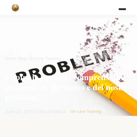
Home
/
Blog
/
On-Line Training
Capire le persone: comprensione
profonda di chi siamo e dei nostri
problemi
June 20, 2017
·
2 min di lettura
·
On-Line Training