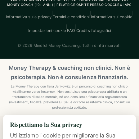
MONEY COACH (10+ ANNI) | RELATRICE OSPITE PRESSO GOOGLE & IAPC
|
|
|
Informativa sulla privacy
Termini e condizioni
Informativa sui cookie
|
|
Impostazioni cookie
FAQ
Credits fotografici
© 2026 Mindful Money Coaching. Tutti i diritti riservati.
Money Therapy & coaching non clinici. Non è
psicoterapia. Non è consulenza finanziaria.
La Money Therapy con Ilana Jankowitz è un percorso di coaching non clinico,
«dall'interno verso l'esterno». Non sostituisce una psicoterapia abilitata o un
trattamento di salute mentale, né una consulenza finanziaria regolamentata
(investimenti, fiscalità, previdenza). Se Le occorre assistenza clinica, consulti un
professionista abilitato.
Rispettiamo la Sua privacy
Explore Mindful Money Coaching
Programmes, archetypes, the Inside-Out Method, and
Utilizziamo i cookie per migliorare la Sua
resources.