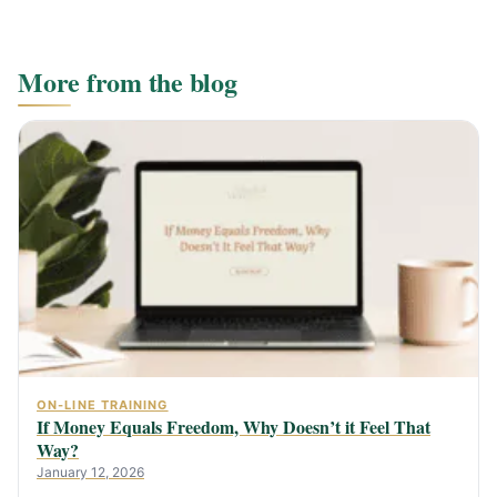
More from the blog
ON-LINE TRAINING
If Money Equals Freedom, Why Doesn’t it Feel That
Way?
January 12, 2026