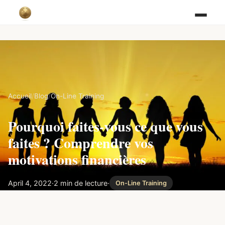
Accueil
/
Blog
/
On-Line Training
Pourquoi faites-vous ce que vous
faites ? Comprendre vos
motivations financières
April 4, 2022
·
2 min de lecture
·
On-Line Training