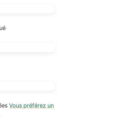
qué
sées
Vous préférez un
h