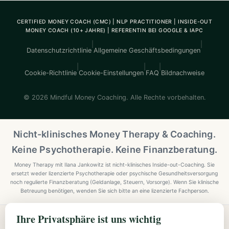
CERTIFIED MONEY COACH (CMC) | NLP PRACTITIONER | INSIDE-OUT
MONEY COACH (10+ JAHRE) | REFERENTIN BEI GOOGLE & IAPC
|
|
Datenschutzrichtlinie
Allgemeine Geschäftsbedingungen
|
|
|
Cookie-Richtlinie
Cookie-Einstellungen
FAQ
Bildnachweise
© 2026 Mindful Money Coaching. Alle Rechte vorbehalten.
Nicht-klinisches Money Therapy & Coaching.
Keine Psychotherapie. Keine Finanzberatung.
Money Therapy mit Ilana Jankowitz ist nicht-klinisches Inside-out-Coaching. Sie
ersetzt weder lizenzierte Psychotherapie oder psychische Gesundheitsversorgung
noch regulierte Finanzberatung (Geldanlage, Steuern, Vorsorge). Wenn Sie klinische
Betreuung benötigen, wenden Sie sich bitte an eine lizenzierte Fachperson.
Ihre Privatsphäre ist uns wichtig
Explore Mindful Money Coaching