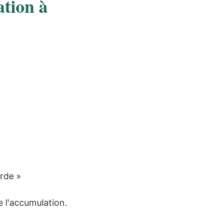
ation à
rde »
e l'accumulation.