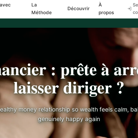
 avec
La
À
Se
Découvrir
Méthode
propos
co
nancier : prête à arr
laisser diriger ?
ealthy money relationship so wealth feels calm, b
genuinely happy again