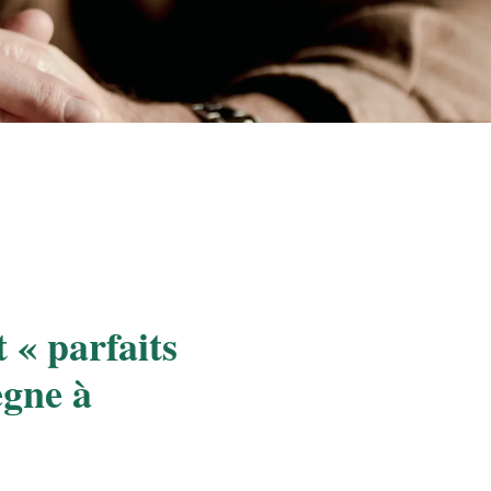
 « parfaits
ègne à