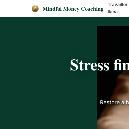
Travailler
Mindful Money Coaching
Ilana
Stress fi
Restore a h