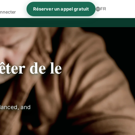
Réserver un appel gratuit
FR
nnecter
êter de le
alanced, and