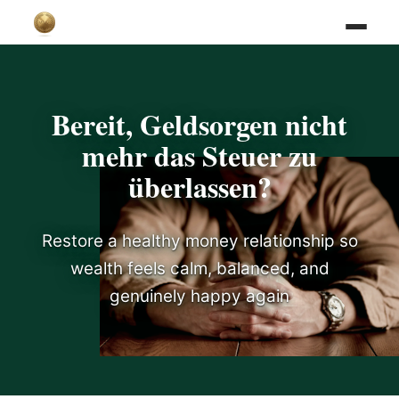
Bereit, Geldsorgen nicht
mehr das Steuer zu
überlassen?
Restore a healthy money relationship so
wealth feels calm, balanced, and
genuinely happy again