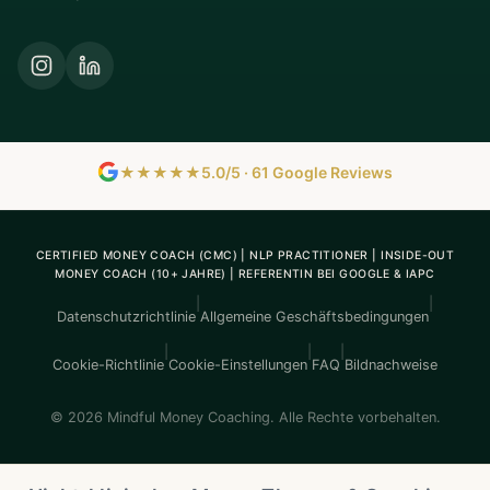
★★★★★
5.0/5 · 61 Google Reviews
CERTIFIED MONEY COACH (CMC) | NLP PRACTITIONER | INSIDE-OUT
MONEY COACH (10+ JAHRE) | REFERENTIN BEI GOOGLE & IAPC
|
|
Datenschutzrichtlinie
Allgemeine Geschäftsbedingungen
|
|
|
Cookie-Richtlinie
Cookie-Einstellungen
FAQ
Bildnachweise
© 2026 Mindful Money Coaching. Alle Rechte vorbehalten.