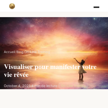
Accueil
/
Blog
/
On-Line Training
Visualiser pour manifester votre
vie rêvée
October 4, 2021
·
4 min de lecture
·
On-Line Training