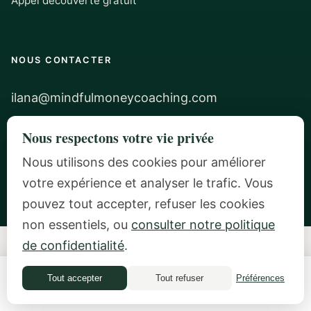
Appel découverte gratuit
NOUS CONTACTER
ilana@mindfulmoneycoaching.com
Zurich, Suisse
Nous respectons votre vie privée
Nous utilisons des cookies pour améliorer
votre expérience et analyser le trafic. Vous
pouvez tout accepter, refuser les cookies
non essentiels, ou
consulter notre politique
de confidentialité
.
★★★★★
5.0/5 · 61 Google Reviews
Tout accepter
Tout refuser
Préférences
Quiz financier
CERTIFIED MONEY COACH (CMC) | PRATICIENNE PNL | INSIDE-OUT
MONEY COACH (10+ ANS) | CONFÉRENCIÈRE INVITÉE CHEZ GOOGLE &