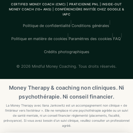
CERTIFIED MONEY COACH (CMC) | PRATICIENNE PNL | INSIDE-OUT
MONEY COACH (10+ ANS) | CONFÉRENCIÈRE INVITÉE CHEZ GOOGLE &
IAPC
|
|
Politique de confidentialité
Conditions générales
|
|
|
Politique en matière de cookies
Paramètres des cookies
FAQ
Crédits photographiques
© 2026 Mindful Money Coaching. Tous droits réservés.
Money Therapy & coaching non cliniques. Ni
psychothérapie. Ni conseil financier.
La Money Therapy avec Ilana Jankowitz est un accompagnement non clinique « de
l'intérieur vers l'extérieur ». Elle ne remplace ni une psychothérapie agréée ou un suivi
de santé mentale, ni un conseil financier réglementé (placements, fiscalité,
prévoyance). Si vous avez besoin d'un suivi clinique, veuillez consulter un professionnel
agréé.