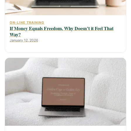
ON-LINE TRAINING
If Money Equals Freedom, Why Doesn’t it Feel That
Way?
January 12, 2026