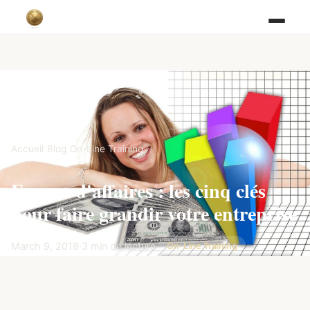
Accueil
/
Blog
/
On-Line Training
Femme d'affaires : les cinq clés
pour faire grandir votre entreprise
March 9, 2018
·
3 min de lecture
·
On-Line Training