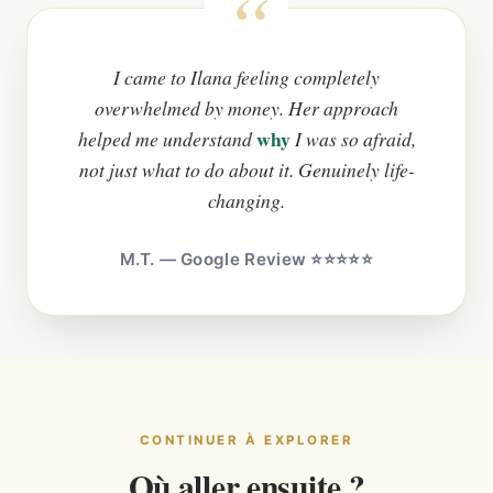
I came to Ilana feeling completely
overwhelmed by money. Her approach
why
helped me understand
I was so afraid,
not just what to do about it. Genuinely life-
changing.
M.T. — Google Review ⭐⭐⭐⭐⭐
CONTINUER À EXPLORER
Où aller ensuite ?