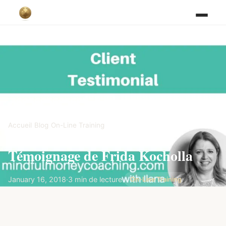
Accueil
/
Blog
/
On-Line Training
Témoignage de Frida Kocholla‎
January 16, 2018
·
3 min de lecture
·
On-Line Training