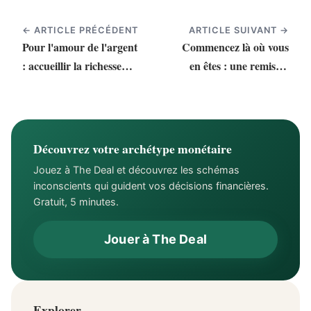
← ARTICLE PRÉCÉDENT
ARTICLE SUIVANT →
Pour l'amour de l'argent
Commencez là où vous
: accueillir la richesse
en êtes : une remise à
comme un levier
plat de votre rapport à
d'émancipation
l'argent pour aborder la
seconde moitié de
l'année
Découvrez votre archétype monétaire
Jouez à The Deal et découvrez les schémas
inconscients qui guident vos décisions financières.
Gratuit, 5 minutes.
Jouer à The Deal
Explorer