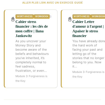
ALLER PLUS LOIN AVEC UN EXERCICE GUIDÉ
🔒
WORTHINESS
WORKBOOK
WORTHINESS
WORKBOO
📓
📓
Cahier stress
Cahier Lettre
financier : les clés de
d'amour à l'argent |
mon coffre | Ilana
Apaiser le stress
Jankowitz
financier
As you uncover your
You have already don
Money Story and
the hard work of
become aware of the
facing your past and
beliefs and behaviours
letting go of the
you’ve inherited, it’s
stories that no longer
completely normal to
belong to you. Now
feel sadness,
it...
frustration, or even...
Module 3: Forgiveness is
Module 3: Forgiveness is
the Key
the Key