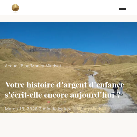
Accueil
/
Blog
/
Money Mindset
Votre histoire d'argent d'enfance
s'écrit-elle encore aujourd'hui ?
March 18, 2026
·
3 min de lecture
·
Money Mindset