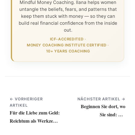
Mindful Money Coaching. Ilana helps women
untangle the beliefs, fears, and patterns that
keep them stuck with money — so they can
build real financial confidence from the inside
out.
ICF-ACCREDITED
·
MONEY COACHING INSTITUTE CERTIFIED
·
10+ YEARS COACHING
← VORHERIGER
NÄCHSTER ARTIKEL →
Beginnen Sie dort, wo
ARTIKEL
Für die Liebe zum Geld:
Sie sind: Ein
Reichtum als Werkzeug
Perspektivenwechsel für
der Selbstbestimmung
die zweite Jahreshälfte