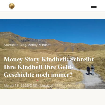
Startseite
/
Blog
/
Money Mindset
Money Story Kindheit: Schreibt
Ihre Kindheit Ihre Geld-
Geschichte noch immer?
March 18, 2026
·
3 Min. Lesezeit
·
Money Mindset