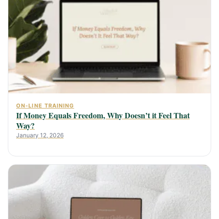
ON-LINE TRAINING
If Money Equals Freedom, Why Doesn’t it Feel That
Way?
January 12, 2026