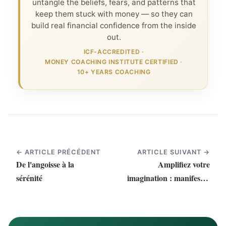
untangle the beliefs, fears, and patterns that
keep them stuck with money — so they can
build real financial confidence from the inside
out.
ICF-ACCREDITED
·
MONEY COACHING INSTITUTE CERTIFIED
·
10+ YEARS COACHING
← ARTICLE PRÉCÉDENT
ARTICLE SUIVANT →
De l'angoisse à la
Amplifiez votre
sérénité
imagination : manifester
ses rêves