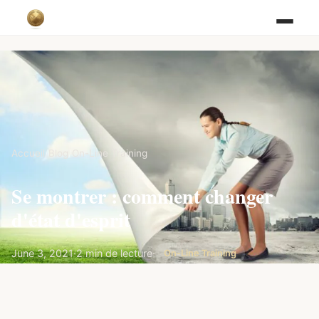
Accueil
/
Blog
/
On-Line Training
Se montrer : comment changer
d'état d'esprit
June 3, 2021
·
2 min de lecture
·
On-Line Training