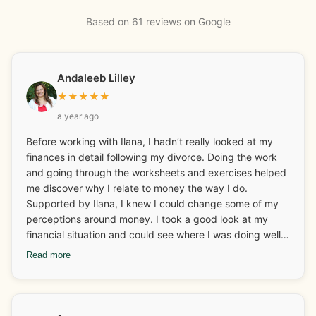
Based on 61 reviews on Google
Andaleeb Lilley
★
★
★
★
★
a year ago
Before working with Ilana, I hadn’t really looked at my
finances in detail following my divorce. Doing the work
and going through the worksheets and exercises helped
me discover why I relate to money the way I do.
Supported by Ilana, I knew I could change some of my
perceptions around money. I took a good look at my
financial situation and could see where I was doing well
and what I needed to look at and adjust. I really enjoyed
Read more
discovering and learning about my money archetypes.
Ilana also helped me with some business coaching and
how I could continue to grow my business. I changed
some behaviours around finances too which I have stuck