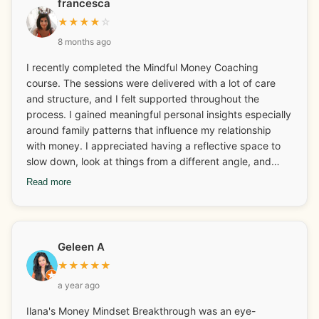
francesca
with which I am very happy about! The fear around
★
★
★
★
☆
money and finances has gone and I have more fun with it
8 months ago
now too. One of my mantras has always been “I will
always have enough money to do all the things I want to
I recently completed the Mindful Money Coaching
do” and this has only been reinforced. Ilana is also great
course. The sessions were delivered with a lot of care
at connecting you with other businesses for collaboration
and structure, and I felt supported throughout the
and networking. The weekly calls are an added bonus
process. I gained meaningful personal insights especially
and a lovely way to connect and set goals for the week.
around family patterns that influence my relationship
Thank you Ilana!
with money. I appreciated having a reflective space to
slow down, look at things from a different angle, and
reconnect with ideas I hadn’t thought about in a while. It
Read more
has given me a lot to think about going forward. How I
spend my money and why and the emotions attached to
it all. Overall, it offered a gentle reminder of the deeper
emotional layers behind financial habits and more, which
Geleen A
was helpful for me.
★
★
★
★
★
a year ago
Ilana's Money Mindset Breakthrough was an eye-