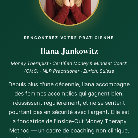
and now I’m doing it from a place of alignment, setting
boundaries, and giving myself permission to receive. If
you're ready to break free from old money stories and
step into a life of abundance and self-empowerment, I
highly recommmend Ilana’s program as a game
changer!!
RENCONTREZ VOTRE PRATICIENNE
Ilana Jankowitz
Money Therapist · Certified Money & Mindset Coach
(CMC) · NLP Practitioner · Zurich, Suisse
Depuis plus d'une décennie, Ilana accompagne
des femmes accomplies qui gagnent bien,
réussissent régulièrement, et ne se sentent
pourtant pas en sécurité avec l'argent. Elle est
la fondatrice de l'Inside-Out Money Therapy
Method — un cadre de coaching non clinique,