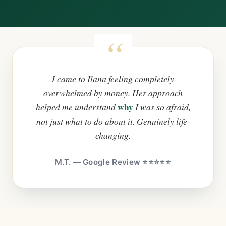
I came to Ilana feeling completely
overwhelmed by money. Her approach
why
helped me understand
I was so afraid,
not just what to do about it. Genuinely life-
changing.
M.T. — Google Review ⭐⭐⭐⭐⭐