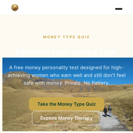
MONEY TYPE QUIZ
Discover your money type
A free money personality test designed for high-
achieving women who earn well and still don't feel
safe with money. Private. No flattery.
Take the Money Type Quiz
Explore Money Therapy