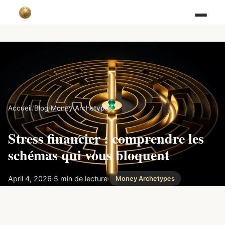
Accueil
/
Blog
/
Money Archetypes
Stress financier : comprendre les
schémas qui vous bloquent
April 4, 2026
·
5 min de lecture
·
Money Archetypes