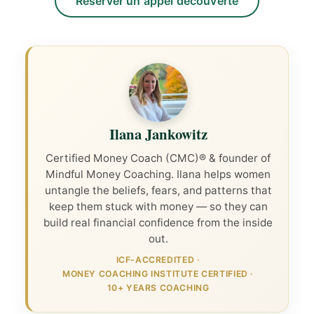
Réserver un appel découverte
Ilana Jankowitz
Certified Money Coach (CMC)® & founder of
Mindful Money Coaching. Ilana helps women
untangle the beliefs, fears, and patterns that
keep them stuck with money — so they can
build real financial confidence from the inside
out.
ICF-ACCREDITED
·
MONEY COACHING INSTITUTE CERTIFIED
·
10+ YEARS COACHING