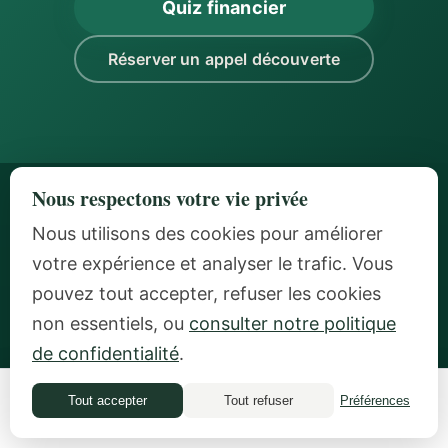
Quiz financier
Réserver un appel découverte
Nous respectons votre vie privée
Nous utilisons des cookies pour améliorer
votre expérience et analyser le trafic. Vous
pouvez tout accepter, refuser les cookies
non essentiels, ou
consulter notre politique
de confidentialité
.
Coaching monétaire privé pour les femmes ambitieuses prêtes à
se sentir en sécurité avec ce qu'elles ont construit. Basée à
Tout accepter
Tout refuser
Préférences
Quiz financier
Zurich, au service de clients dans le monde entier.