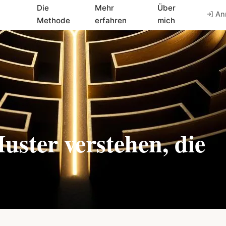
Die
Mehr
Über
An
Methode
erfahren
mich
uster verstehen, die