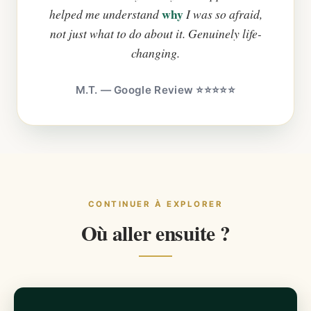
why
helped me understand
I was so afraid,
not just what to do about it. Genuinely life-
changing.
M.T. — Google Review ⭐⭐⭐⭐⭐
CONTINUER À EXPLORER
Où aller ensuite ?