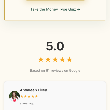
Take the Money Type Quiz →
5.0
★
★
★
★
★
Based on 61 reviews on Google
Andaleeb Lilley
★
★
★
★
★
a year ago