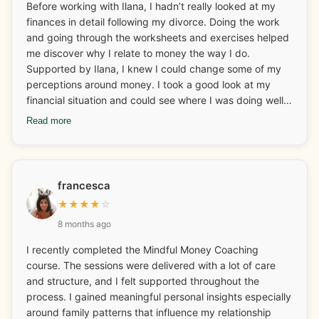
Before working with Ilana, I hadn’t really looked at my
finances in detail following my divorce. Doing the work
and going through the worksheets and exercises helped
me discover why I relate to money the way I do.
Supported by Ilana, I knew I could change some of my
perceptions around money. I took a good look at my
financial situation and could see where I was doing well
and what I needed to look at and adjust. I really enjoyed
Read more
discovering and learning about my money archetypes.
Ilana also helped me with some business coaching and
how I could continue to grow my business. I changed
some behaviours around finances too which I have stuck
francesca
with which I am very happy about! The fear around
★
★
★
★
☆
money and finances has gone and I have more fun with it
8 months ago
now too. One of my mantras has always been “I will
always have enough money to do all the things I want to
I recently completed the Mindful Money Coaching
do” and this has only been reinforced. Ilana is also great
course. The sessions were delivered with a lot of care
at connecting you with other businesses for collaboration
and structure, and I felt supported throughout the
and networking. The weekly calls are an added bonus
process. I gained meaningful personal insights especially
and a lovely way to connect and set goals for the week.
around family patterns that influence my relationship