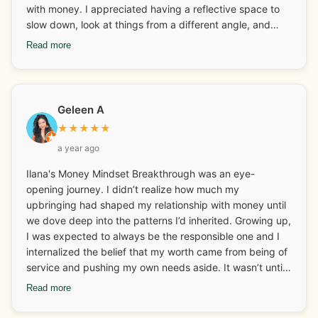
Thank you Ilana!
with money. I appreciated having a reflective space to
slow down, look at things from a different angle, and
reconnect with ideas I hadn’t thought about in a while. It
Read more
has given me a lot to think about going forward. How I
spend my money and why and the emotions attached to
it all. Overall, it offered a gentle reminder of the deeper
emotional layers behind financial habits and more, which
Geleen A
was helpful for me.
★
★
★
★
★
a year ago
Ilana's Money Mindset Breakthrough was an eye-
opening journey. I didn’t realize how much my
upbringing had shaped my relationship with money until
we dove deep into the patterns I’d inherited. Growing up,
I was expected to always be the responsible one and I
internalized the belief that my worth came from being of
service and pushing my own needs aside. It wasn’t until I
started looking at those deep-rooted beliefs that I
Read more
realized how much I was carrying around without even
knowing it. One of the biggest breakthroughs for me