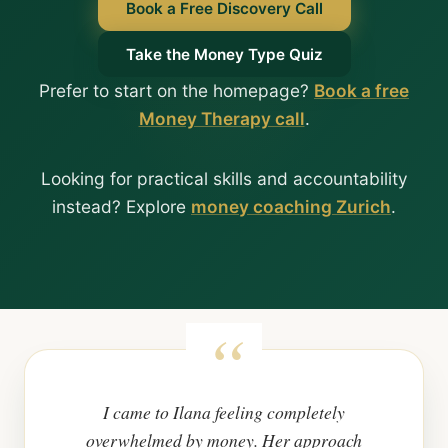
Book a Free Discovery Call
Take the Money Type Quiz
Prefer to start on the homepage?
Book a free
Money Therapy call
.
Looking for practical skills and accountability
instead? Explore
money coaching Zurich
.
I came to Ilana feeling completely
overwhelmed by money. Her approach