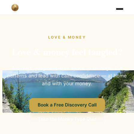
LOVE & MONEY
Love & money feel tangled?
A private, judgment-free space to untangle the
patterns and lead with calm confidence — at home
and with your money.
Book a Free Discovery Call
Take the Money Type Quiz