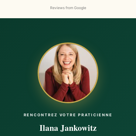
came when I connected my food patterns to my
Reviews from Google
emotional history. Working with Ilana, I started
recognizing that I didn’t need food to “pause” my
nervous system anymore. On the business side, I had
been undercharging for my services because I didn’t feel
safe receiving abundance. But with Ilana’s tools, I gained
the confidence to raise my rates and a client not only
accepted the increase but gave me more work, helping
me hit my income goals for the next few months. The
shift in how I view myself, my worth, and money has
been profound. I'm starting to receive abundance again
and now I’m doing it from a place of alignment, setting
boundaries, and giving myself permission to receive. If
you're ready to break free from old money stories and
step into a life of abundance and self-empowerment, I
highly recommmend Ilana’s program as a game
changer!!
RENCONTREZ VOTRE PRATICIENNE
Ilana Jankowitz