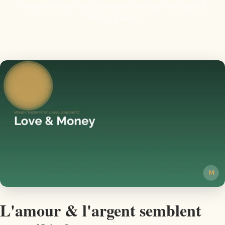
Travailler avec Ilana Jankowitz · Money Therapist &
Money Coach
L'amour & l'argent semblent