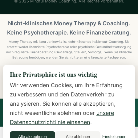
© 2026 Mindful Money Coaching. Alle Rechte vorbehalten.
Nicht-klinisches Money Therapy & Coaching.
Keine Psychotherapie. Keine Finanzberatung.
Money Therapy mit Ilana Jankowitz ist nicht-klinisches Inside-out-Coaching. Sie
ersetzt weder lizenzierte Psychotherapie oder psychische Gesundheitsversorgung
noch regulierte Finanzberatung (Geldanlage, Steuern, Vorsorge). Wenn Sie klinische
Betreuung benötigen, wenden Sie sich bitte an eine lizenzierte Fachperson.
Ihre Privatsphäre ist uns wichtig
Explore Mindful Money Coaching
Programmes, archetypes, the Inside-Out Method, and
Wir verwenden Cookies, um Ihre Erfahrung
resources.
zu verbessern und den Datenverkehr zu
analysieren. Sie können alle akzeptieren,
Ilana Jankowitz
· Certified Money Coach (CMC) · NLP
nicht wesentliche ablehnen oder
unsere
Practitioner · Inside-Out Money Coach (10+ Years) ·
Featured Speaker at Google & IAPC
Datenschutzrichtlinie einsehen
.
Alle akzeptieren
Alle ablehnen
Einstellungen