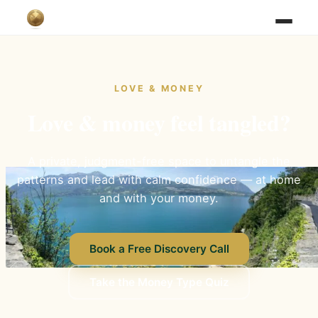
LOVE & MONEY
Love & money feel tangled?
A private, judgment-free space to untangle the
patterns and lead with calm confidence — at home
and with your money.
Book a Free Discovery Call
Take the Money Type Quiz