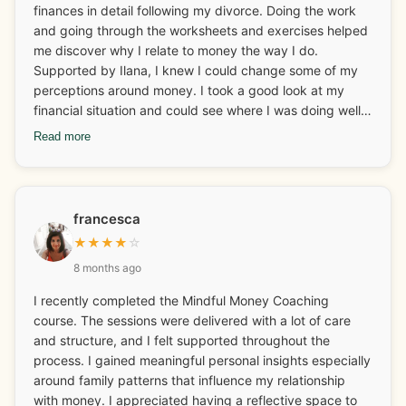
finances in detail following my divorce. Doing the work
and going through the worksheets and exercises helped
me discover why I relate to money the way I do.
Supported by Ilana, I knew I could change some of my
perceptions around money. I took a good look at my
financial situation and could see where I was doing well
and what I needed to look at and adjust. I really enjoyed
Read more
discovering and learning about my money archetypes.
Ilana also helped me with some business coaching and
how I could continue to grow my business. I changed
some behaviours around finances too which I have stuck
francesca
with which I am very happy about! The fear around
★
★
★
★
☆
money and finances has gone and I have more fun with it
8 months ago
now too. One of my mantras has always been “I will
always have enough money to do all the things I want to
I recently completed the Mindful Money Coaching
do” and this has only been reinforced. Ilana is also great
course. The sessions were delivered with a lot of care
at connecting you with other businesses for collaboration
and structure, and I felt supported throughout the
and networking. The weekly calls are an added bonus
process. I gained meaningful personal insights especially
and a lovely way to connect and set goals for the week.
around family patterns that influence my relationship
Thank you Ilana!
with money. I appreciated having a reflective space to