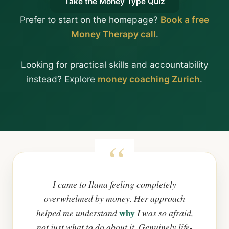
Take the Money Type Quiz
Prefer to start on the homepage?
Book a free
Money Therapy call
.
Looking for practical skills and accountability
instead? Explore
money coaching Zurich
.
I came to Ilana feeling completely
overwhelmed by money. Her approach
why
helped me understand
I was so afraid,
not just what to do about it. Genuinely life-