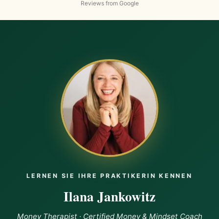
Reviews from Google
emotional history. Working with Ilana, I started
recognizing that I didn’t need food to “pause” my
nervous system anymore. On the business side, I had
been undercharging for my services because I didn’t feel
safe receiving abundance. But with Ilana’s tools, I gained
the confidence to raise my rates and a client not only
accepted the increase but gave me more work, helping
me hit my income goals for the next few months. The
shift in how I view myself, my worth, and money has
been profound. I'm starting to receive abundance again
and now I’m doing it from a place of alignment, setting
boundaries, and giving myself permission to receive. If
you're ready to break free from old money stories and
step into a life of abundance and self-empowerment, I
highly recommmend Ilana’s program as a game
changer!!
LERNEN SIE IHRE PRAKTIKERIN KENNEN
Ilana Jankowitz
Money Therapist · Certified Money & Mindset Coach