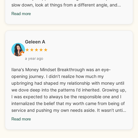
slow down, look at things from a different angle, and
reconnect with ideas I hadn’t thought about in a while. It
Read more
has given me a lot to think about going forward. How I
spend my money and why and the emotions attached to
it all. Overall, it offered a gentle reminder of the deeper
emotional layers behind financial habits and more, which
Geleen A
was helpful for me.
★
★
★
★
★
a year ago
Ilana's Money Mindset Breakthrough was an eye-
opening journey. I didn’t realize how much my
upbringing had shaped my relationship with money until
we dove deep into the patterns I’d inherited. Growing up,
I was expected to always be the responsible one and I
internalized the belief that my worth came from being of
service and pushing my own needs aside. It wasn’t until I
started looking at those deep-rooted beliefs that I
Read more
realized how much I was carrying around without even
knowing it. One of the biggest breakthroughs for me
came when I connected my food patterns to my