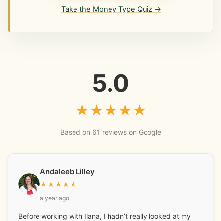
Take the Money Type Quiz →
5.0
★
★
★
★
★
Based on 61 reviews on Google
Andaleeb Lilley
★
★
★
★
★
a year ago
Before working with Ilana, I hadn’t really looked at my