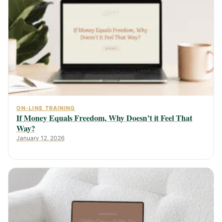
ON-LINE TRAINING
If Money Equals Freedom, Why Doesn’t it Feel That
Way?
January 12, 2026