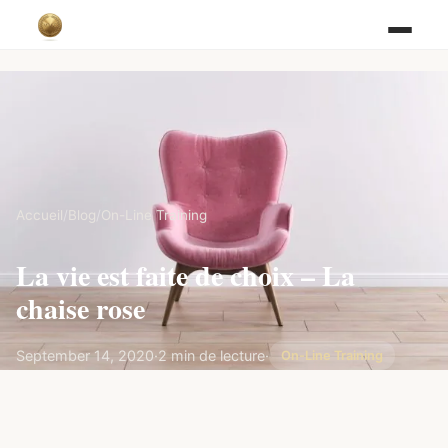
Accueil
/
Blog
/
On-Line Training
La vie est faite de choix – La
chaise rose
September 14, 2020
·
2 min de lecture
·
On-Line Training