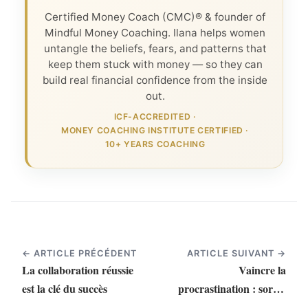
Certified Money Coach (CMC)® & founder of
Mindful Money Coaching. Ilana helps women
untangle the beliefs, fears, and patterns that
keep them stuck with money — so they can
build real financial confidence from the inside
out.
ICF-ACCREDITED
·
MONEY COACHING INSTITUTE CERTIFIED
·
10+ YEARS COACHING
← ARTICLE PRÉCÉDENT
ARTICLE SUIVANT →
La collaboration réussie
Vaincre la
est la clé du succès
procrastination : sortez
de l'attente et reprenez