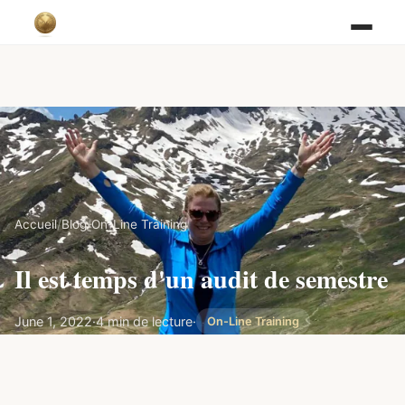
Accueil
/
Blog
/
On-Line Training
Il est temps d'un audit de semestre
June 1, 2022
·
4 min de lecture
·
On-Line Training