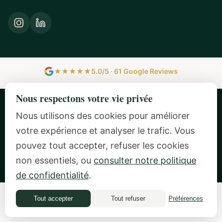
★★★★★
5.0/5 · 61 Google Reviews
Nous respectons votre vie privée
CERTIFIED MONEY COACH (CMC) | PRATICIENNE PNL | INSIDE-OUT
Nous utilisons des cookies pour améliorer
MONEY COACH (10+ ANS) | CONFÉRENCIÈRE INVITÉE CHEZ GOOGLE &
IAPC
votre expérience et analyser le trafic. Vous
|
|
pouvez tout accepter, refuser les cookies
Politique de confidentialité
Conditions générales
non essentiels, ou
consulter notre politique
|
|
|
Politique en matière de cookies
Paramètres des cookies
FAQ
de confidentialité
.
Crédits photographiques
Tout accepter
Tout refuser
Préférences
Quiz financier
© 2026 Mindful Money Coaching. Tous droits réservés.