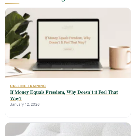
ON-LINE TRAINING
If Money Equals Freedom, Why Doesn’t it Feel That
Way?
January 12, 2026