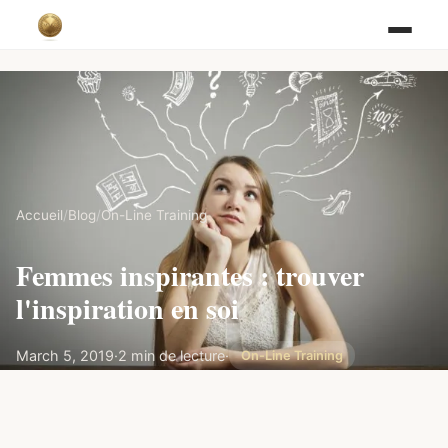
Accueil
/
Blog
/
On-Line Training
Femmes inspirantes : trouver
l'inspiration en soi
March 5, 2019
·
2 min de lecture
·
On-Line Training