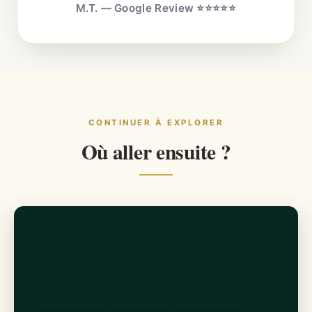
M.T. — Google Review ⭐⭐⭐⭐⭐
CONTINUER À EXPLORER
Où aller ensuite ?