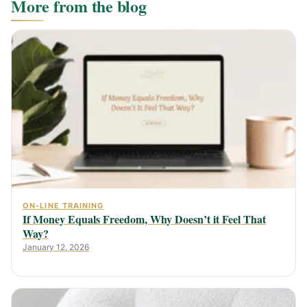
More from the blog
ON-LINE TRAINING
If Money Equals Freedom, Why Doesn’t it Feel That
Way?
January 12, 2026