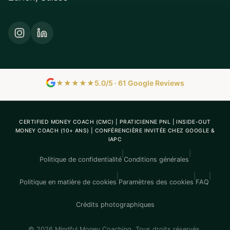
★★★★★
5.0/5 · 61 Google Reviews
CERTIFIED MONEY COACH (CMC) | PRATICIENNE PNL | INSIDE-OUT
MONEY COACH (10+ ANS) | CONFÉRENCIÈRE INVITÉE CHEZ GOOGLE &
IAPC
|
|
Politique de confidentialité
Conditions générales
|
|
|
Politique en matière de cookies
Paramètres des cookies
FAQ
Crédits photographiques
© 2026 Mindful Money Coaching. Tous droits réservés.