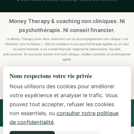
Money Therapy & coaching non cliniques. Ni
psychothérapie. Ni conseil financier.
La Money Therapy avec Ilana Jankowitz est un accompagnement non clinique « de
l'intérieur vers l'extérieur ». Elle ne remplace ni une psychothérapie agréée ou un suivi
de santé mentale, ni un conseil financier réglementé (placements, fiscalité,
prévoyance). Si vous avez besoin d'un suivi clinique, veuillez consulter un professionnel
agréé.
Nous respectons votre vie privée
Explore Mindful Money Coaching
Programmes, archetypes, the Inside-Out Method, and
Nous utilisons des cookies pour améliorer
resources.
votre expérience et analyser le trafic. Vous
pouvez tout accepter, refuser les cookies
Ilana Jankowitz
· Certified Money Coach (CMC) · NLP
non essentiels, ou
consulter notre politique
Practitioner · Inside-Out Money Coach (10+ Years) ·
Featured Speaker at Google & IAPC
de confidentialité
.