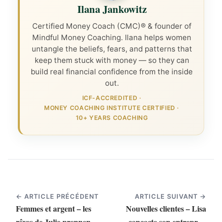
Ilana Jankowitz
Certified Money Coach (CMC)® & founder of
Mindful Money Coaching. Ilana helps women
untangle the beliefs, fears, and patterns that
keep them stuck with money — so they can
build real financial confidence from the inside
out.
ICF-ACCREDITED
·
MONEY COACHING INSTITUTE CERTIFIED
·
10+ YEARS COACHING
← ARTICLE PRÉCÉDENT
ARTICLE SUIVANT →
Femmes et argent – les
Nouvelles clientes – Lisa
rêves de Julie prennent
concocte son entreprise