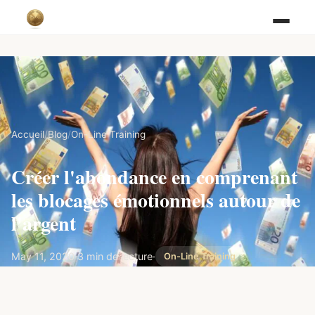
Accueil
/
Blog
/
On-Line Training
Créer l'abondance en comprenant
les blocages émotionnels autour de
l'argent
May 11, 2020
·
3 min de lecture
·
On-Line Training