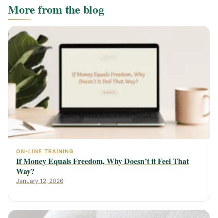
More from the blog
ON-LINE TRAINING
If Money Equals Freedom, Why Doesn’t it Feel That
Way?
January 12, 2026