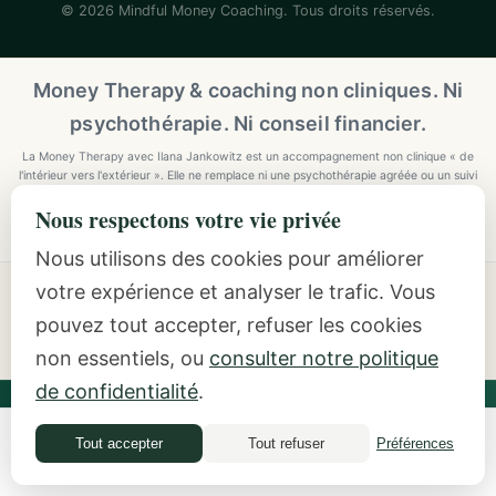
© 2026 Mindful Money Coaching. Tous droits réservés.
Money Therapy & coaching non cliniques. Ni
psychothérapie. Ni conseil financier.
La Money Therapy avec Ilana Jankowitz est un accompagnement non clinique « de
l'intérieur vers l'extérieur ». Elle ne remplace ni une psychothérapie agréée ou un suivi
de santé mentale, ni un conseil financier réglementé (placements, fiscalité,
Nous respectons votre vie privée
prévoyance). Si vous avez besoin d'un suivi clinique, veuillez consulter un professionnel
agréé.
Nous utilisons des cookies pour améliorer
votre expérience et analyser le trafic. Vous
Explore Mindful Money Coaching
pouvez tout accepter, refuser les cookies
Programmes, archetypes, the Inside-Out Method, and
resources.
non essentiels, ou
consulter notre politique
de confidentialité
.
Ilana Jankowitz
· Certified Money Coach (CMC) · NLP
Practitioner · Inside-Out Money Coach (10+ Years) ·
Tout accepter
Tout refuser
Préférences
Quiz financier
Featured Speaker at Google & IAPC