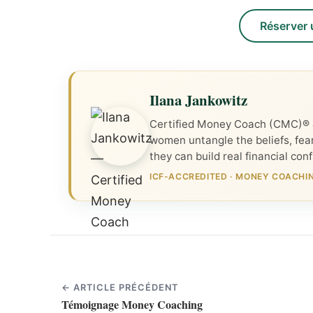
Réserver 
Ilana Jankowitz
Certified Money Coach (CMC)® &
women untangle the beliefs, fea
they can build real financial con
ICF-ACCREDITED
·
MONEY COACHING
← ARTICLE PRÉCÉDENT
Témoignage Money Coaching