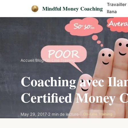
Travailler
Mindful Money Coaching
Ilana
Accueil
/
Blog
/
On-Line Training
Coaching avec
Ila
Certified Money
May 29, 2017
·
2 min de lecture
·
On-Line Training