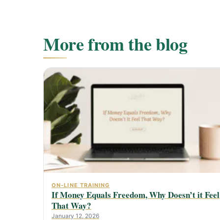
More from the blog
ON-LINE TRAINING
If Money Equals Freedom, Why Doesn’t it Feel
That Way?
January 12, 2026