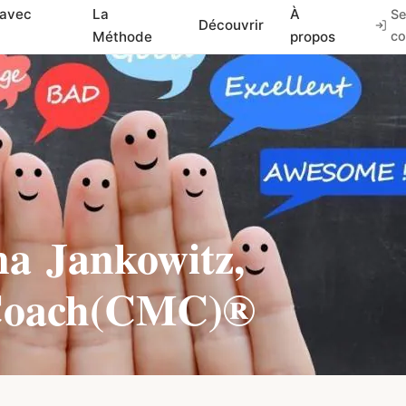
 avec
La
À
Se
Découvrir
Méthode
propos
co
na Jankowitz
,
 Coach(CMC)®