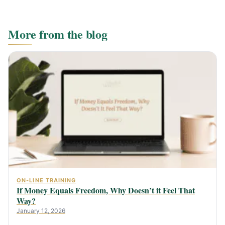
More from the blog
ON-LINE TRAINING
If Money Equals Freedom, Why Doesn’t it Feel That
Way?
January 12, 2026