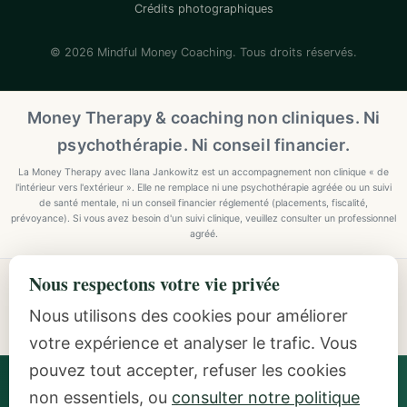
Crédits photographiques
© 2026 Mindful Money Coaching. Tous droits réservés.
Money Therapy & coaching non cliniques. Ni
psychothérapie. Ni conseil financier.
La Money Therapy avec Ilana Jankowitz est un accompagnement non clinique « de
l'intérieur vers l'extérieur ». Elle ne remplace ni une psychothérapie agréée ou un suivi
de santé mentale, ni un conseil financier réglementé (placements, fiscalité,
prévoyance). Si vous avez besoin d'un suivi clinique, veuillez consulter un professionnel
agréé.
Nous respectons votre vie privée
Explore Mindful Money Coaching
Programmes, archetypes, the Inside-Out Method, and
Nous utilisons des cookies pour améliorer
resources.
votre expérience et analyser le trafic. Vous
pouvez tout accepter, refuser les cookies
Ilana Jankowitz
· Certified Money Coach (CMC) · NLP
non essentiels, ou
consulter notre politique
Practitioner · Inside-Out Money Coach (10+ Years) ·