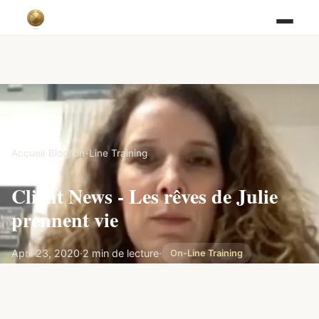
Accueil
/
Blog
/
On-Line Training
Client News - Les rêves de Julie
prennent vie
April 23, 2020
·
2 min de lecture
·
On-Line Training