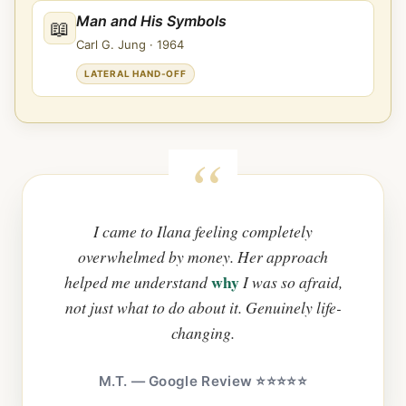
Man and His Symbols
📖
Carl G. Jung
·
1964
LATERAL HAND-OFF
I came to Ilana feeling completely
overwhelmed by money. Her approach
why
helped me understand
I was so afraid,
not just what to do about it. Genuinely life-
changing.
M.T. — Google Review ⭐⭐⭐⭐⭐