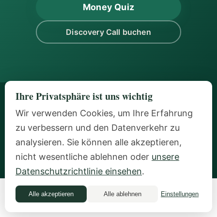
Money Quiz
Discovery Call buchen
Ihre Privatsphäre ist uns wichtig
Wir verwenden Cookies, um Ihre Erfahrung
zu verbessern und den Datenverkehr zu
analysieren. Sie können alle akzeptieren,
nicht wesentliche ablehnen oder
unsere
Datenschutzrichtlinie einsehen
.
Privates Money-Coaching für erfolgreiche Frauen, die bereit
sind, sich mit dem, was sie aufgebaut haben, sicher zu fühlen. In
Alle akzeptieren
Alle ablehnen
Einstellungen
Money Quiz
Zürich ansässig, weltweit tätig.