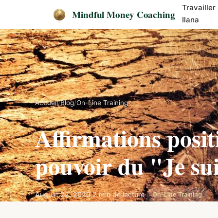
Travailler
Mindful Money Coaching
Ilana
Accueil
/
Blog
/
On-Line Training
Affirmations positi
pouvoir du "Je su
August 22, 2020
·
2 min de lecture
·
On-Line Training