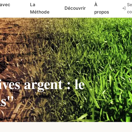
 avec
La
À
Se
Découvrir
Méthode
propos
co
ves argent : le
is"