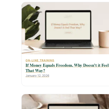
ON-LINE TRAINING
If Money Equals Freedom, Why Doesn’t it Feel
That Way?
January 12, 2026