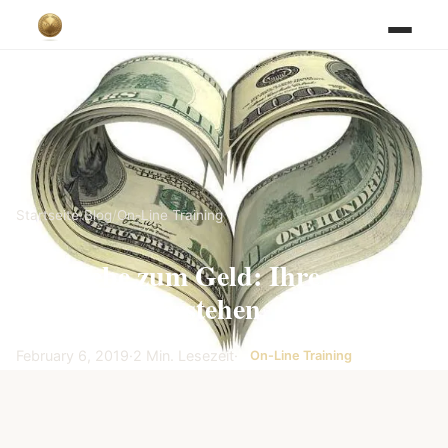
Startseite
/
Blog
/
On-Line Training
Hassliebe zum Geld: Ihre
Beziehung verstehen
February 6, 2019
·
2 Min. Lesezeit
·
On-Line Training