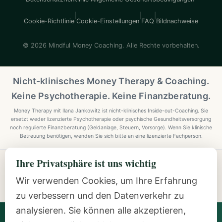
|
|
|
Cookie-Richtlinie
Cookie-Einstellungen
FAQ
Bildnachweise
© 2026 Mindful Money Coaching. Alle Rechte vorbehalten.
Nicht-klinisches Money Therapy & Coaching.
Keine Psychotherapie. Keine Finanzberatung.
Money Therapy mit Ilana Jankowitz ist nicht-klinisches Inside-out-Coaching. Sie
ersetzt weder lizenzierte Psychotherapie oder psychische Gesundheitsversorgung
noch regulierte Finanzberatung (Geldanlage, Steuern, Vorsorge). Wenn Sie klinische
Betreuung benötigen, wenden Sie sich bitte an eine lizenzierte Fachperson.
Ihre Privatsphäre ist uns wichtig
Explore Mindful Money Coaching
Programmes, archetypes, the Inside-Out Method, and
Wir verwenden Cookies, um Ihre Erfahrung
resources.
zu verbessern und den Datenverkehr zu
analysieren. Sie können alle akzeptieren,
Ilana Jankowitz
· Certified Money Coach (CMC) · NLP