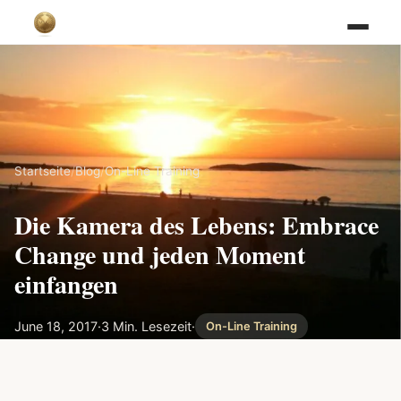
Startseite
/
Blog
/
On-Line Training
Die Kamera des Lebens: Embrace
Change und jeden Moment
einfangen
June 18, 2017
·
3 Min. Lesezeit
·
On-Line Training