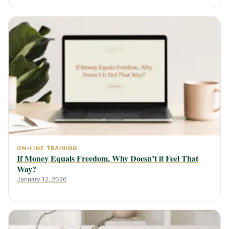
ON-LINE TRAINING
If Money Equals Freedom, Why Doesn’t it Feel That
Way?
January 12, 2026