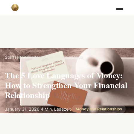
Startseite
/
Blog
/
Money and Relationships
The 5 Love Languages of Money:
How to Strengthen Your Financial
Relationship
January 31, 2026
·
4 Min. Lesezeit
·
Money and Relationships