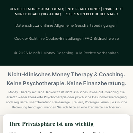
CERTIFIED MONEY COACH (CMC) | NLP PRACTITIONER | INSIDE-OUT
MONEY COACH (10+ JAHRE) | REFERENTIN BEI GOOGLE & IAPC
|
|
Datenschutzrichtlinie
Allgemeine Geschäftsbedingungen
|
|
|
Cookie-Richtlinie
Cookie-Einstellungen
FAQ
Bildnachweise
© 2026 Mindful Money Coaching. Alle Rechte vorbehalten.
Nicht-klinisches Money Therapy & Coaching.
Keine Psychotherapie. Keine Finanzberatung.
Money Therapy mit Ilana Jankowitz ist nicht-klinisches Inside-out-Coaching. Sie
ersetzt weder lizenzierte Psychotherapie oder psychische Gesundheitsversorgung
noch regulierte Finanzberatung (Geldanlage, Steuern, Vorsorge). Wenn Sie klinische
Betreuung benötigen, wenden Sie sich bitte an eine lizenzierte Fachperson.
Ihre Privatsphäre ist uns wichtig
Explore Mindful Money Coaching
Programmes, archetypes, the Inside-Out Method, and