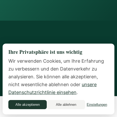
Ihre Privatsphäre ist uns wichtig
Wir verwenden Cookies, um Ihre Erfahrung
zu verbessern und den Datenverkehr zu
Privates Money-Coaching für erfolgreiche Frauen, die bereit
analysieren. Sie können alle akzeptieren,
sind, sich mit dem, was sie aufgebaut haben, sicher zu fühlen. In
nicht wesentliche ablehnen oder
unsere
Zürich ansässig, weltweit tätig.
Datenschutzrichtlinie einsehen
.
Alle akzeptieren
Alle ablehnen
Einstellungen
SCHNELLZUGRIFF
Money Quiz