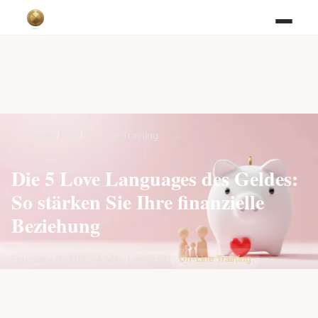
Startseite
/
Blog
/
On-Line Training
Die 5 Love Languages des Geldes:
So stärken Sie Ihre finanzielle
Beziehung
February 9, 2025
·
4 Min. Lesezeit
·
On-Line Training