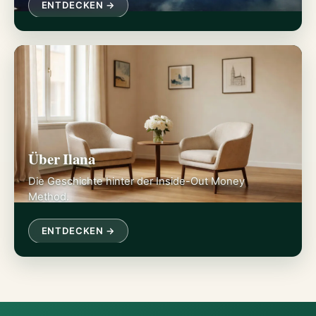
ENTDECKEN →
Über Ilana
Die Geschichte hinter der Inside-Out Money
Method.
ENTDECKEN →