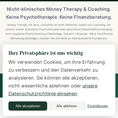
Nicht-klinisches Money Therapy & Coaching.
Keine Psychotherapie. Keine Finanzberatung.
Money Therapy mit Ilana Jankowitz ist nicht-klinisches Inside-out-Coaching. Sie
ersetzt weder lizenzierte Psychotherapie oder psychische Gesundheitsversorgung
noch regulierte Finanzberatung (Geldanlage, Steuern, Vorsorge). Wenn Sie klinische
Betreuung benötigen, wenden Sie sich bitte an eine lizenzierte Fachperson.
Ihre Privatsphäre ist uns wichtig
Explore Mindful Money Coaching
Programmes, archetypes, the Inside-Out Method, and
Wir verwenden Cookies, um Ihre Erfahrung
resources.
zu verbessern und den Datenverkehr zu
analysieren. Sie können alle akzeptieren,
Ilana Jankowitz
· Certified Money Coach (CMC) · NLP
nicht wesentliche ablehnen oder
unsere
Practitioner · Inside-Out Money Coach (10+ Years) ·
Featured Speaker at Google & IAPC
Datenschutzrichtlinie einsehen
.
Alle akzeptieren
Alle ablehnen
Einstellungen
Money Quiz