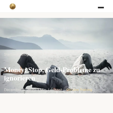
Startseite
/
Blog
/
On-Line Training
Money: Stop, Geld-Probleme zu
ignorieren
December 6, 2020
·
3 Min. Lesezeit
·
On-Line Training