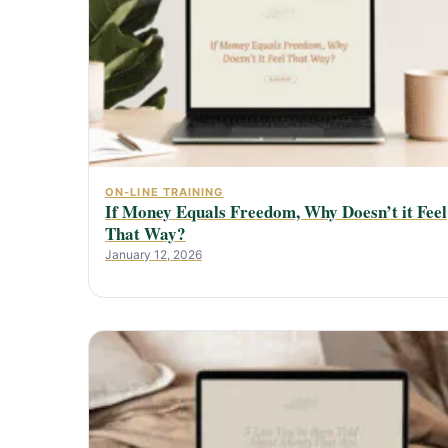
ON-LINE TRAINING
If Money Equals Freedom, Why Doesn’t it Feel
That Way?
January 12, 2026