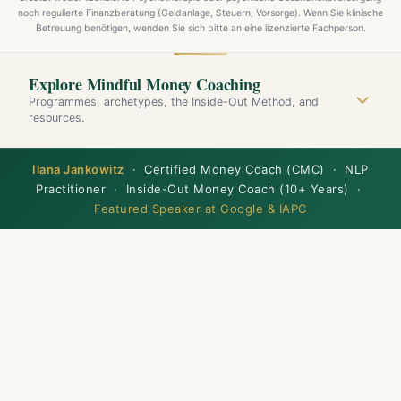
noch regulierte Finanzberatung (Geldanlage, Steuern, Vorsorge). Wenn Sie klinische
Betreuung benötigen, wenden Sie sich bitte an eine lizenzierte Fachperson.
Explore Mindful Money Coaching
Programmes, archetypes, the Inside-Out Method, and
resources.
Ilana Jankowitz
· Certified Money Coach (CMC) · NLP
Practitioner · Inside-Out Money Coach (10+ Years) ·
Featured Speaker at Google & IAPC