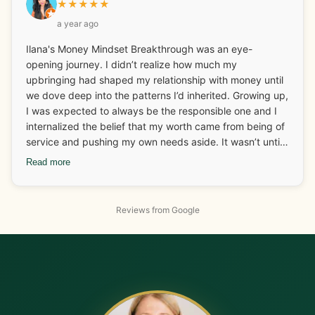
★
★
★
★
★
a year ago
Ilana's Money Mindset Breakthrough was an eye-
opening journey. I didn’t realize how much my
upbringing had shaped my relationship with money until
we dove deep into the patterns I’d inherited. Growing up,
I was expected to always be the responsible one and I
internalized the belief that my worth came from being of
service and pushing my own needs aside. It wasn’t until I
started looking at those deep-rooted beliefs that I
Read more
realized how much I was carrying around without even
knowing it. One of the biggest breakthroughs for me
came when I connected my food patterns to my
Reviews from Google
emotional history. Working with Ilana, I started
recognizing that I didn’t need food to “pause” my
nervous system anymore. On the business side, I had
been undercharging for my services because I didn’t feel
safe receiving abundance. But with Ilana’s tools, I gained
the confidence to raise my rates and a client not only
accepted the increase but gave me more work, helping