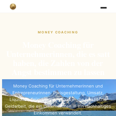
MONEY COACHING
Money Coaching für
Unternehmerinnen, die es satt
haben, die Zahlen von der
Angst bestimmen zu lassen
Money Coaching für Unternehmerinnen und
Entrepreneurinnen. Preisgestaltung, Umsatz,
Liquidität, Gründerinnengehalt — die praktische
Geldarbeit, die ein Unternehmen in ein nachhaltiges
Einkommen verwandelt.