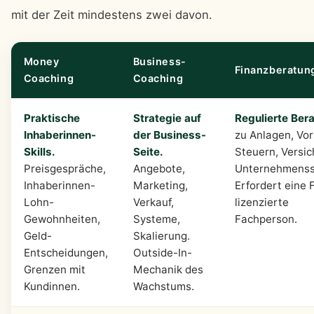
mit der Zeit mindestens zwei davon.
Money
Business-
Finanzberatun
Coaching
Coaching
Praktische
Strategie auf
Regulierte Ber
Inhaberinnen-
der Business-
zu Anlagen, Vor
Skills.
Seite.
Steuern, Versic
Preisgespräche,
Angebote,
Unternehmensst
Inhaberinnen-
Marketing,
Erfordert eine
Lohn-
Verkauf,
lizenzierte
Gewohnheiten,
Systeme,
Fachperson.
Geld-
Skalierung.
Entscheidungen,
Outside-In-
Grenzen mit
Mechanik des
Kundinnen.
Wachstums.