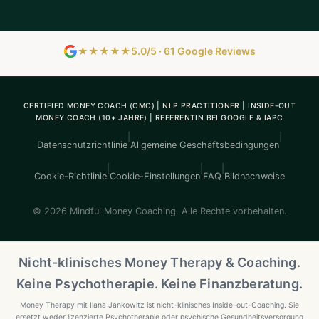
★★★★★
5.0/5 · 61 Google Reviews
CERTIFIED MONEY COACH (CMC) | NLP PRACTITIONER | INSIDE-OUT
MONEY COACH (10+ JAHRE) | REFERENTIN BEI GOOGLE & IAPC
|
|
Datenschutzrichtlinie
Allgemeine Geschäftsbedingungen
|
|
|
Cookie-Richtlinie
Cookie-Einstellungen
FAQ
Bildnachweise
© 2026 Mindful Money Coaching. Alle Rechte vorbehalten.
Nicht-klinisches Money Therapy & Coaching.
Keine Psychotherapie. Keine Finanzberatung.
Money Therapy mit Ilana Jankowitz ist nicht-klinisches Inside-out-Coaching. Sie
ersetzt weder lizenzierte Psychotherapie oder psychische Gesundheitsversorgung