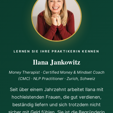
me hit my income goals for the next few months. The
shift in how I view myself, my worth, and money has
been profound. I'm starting to receive abundance again
and now I’m doing it from a place of alignment, setting
boundaries, and giving myself permission to receive. If
you're ready to break free from old money stories and
step into a life of abundance and self-empowerment, I
highly recommmend Ilana’s program as a game
changer!!
LERNEN SIE IHRE PRAKTIKERIN KENNEN
Ilana Jankowitz
Money Therapist · Certified Money & Mindset Coach
(CMC) · NLP Practitioner · Zurich, Schweiz
Seit über einem Jahrzehnt arbeitet Ilana mit
hochleistenden Frauen, die gut verdienen,
beständig liefern und sich trotzdem nicht
sicher mit Geld fühlen. Sie ist die Begründerin