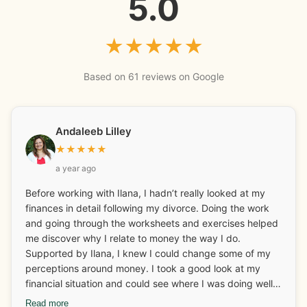
5.0
★
★
★
★
★
Based on 61 reviews on Google
Andaleeb Lilley
★
★
★
★
★
a year ago
Before working with Ilana, I hadn’t really looked at my
finances in detail following my divorce. Doing the work
and going through the worksheets and exercises helped
me discover why I relate to money the way I do.
Supported by Ilana, I knew I could change some of my
perceptions around money. I took a good look at my
financial situation and could see where I was doing well
and what I needed to look at and adjust. I really enjoyed
Read more