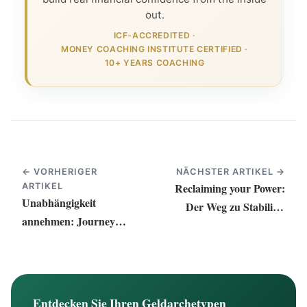
out.
ICF-ACCREDITED
·
MONEY COACHING INSTITUTE CERTIFIED
·
10+ YEARS COACHING
← VORHERIGER
NÄCHSTER ARTIKEL →
Reclaiming your Power:
ARTIKEL
Unabhängigkeit
Der Weg zu Stabilität
annehmen: Journey
und Erfolg
Security und Freiheit
Entdecken Sie Ihren Geldarchetypen