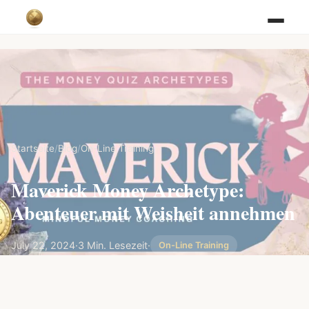
Startseite
/
Blog
/
On-Line Training
Maverick Money Archetype:
Abenteuer mit Weisheit annehmen
July 22, 2024
·
3 Min. Lesezeit
·
On-Line Training