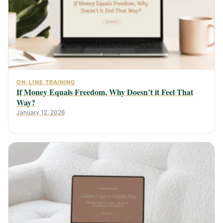
ON-LINE TRAINING
If Money Equals Freedom, Why Doesn’t it Feel That
Way?
January 12, 2026