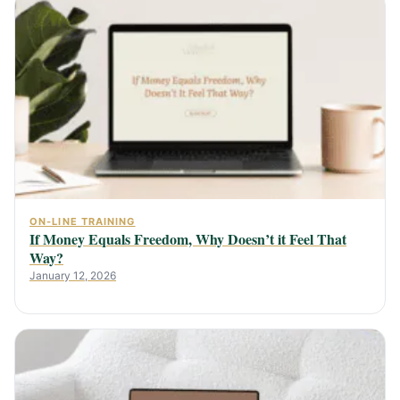
ON-LINE TRAINING
If Money Equals Freedom, Why Doesn’t it Feel That
Way?
January 12, 2026