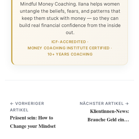
Mindful Money Coaching. Ilana helps women
untangle the beliefs, fears, and patterns that
keep them stuck with money — so they can
build real financial confidence from the inside
out.
ICF-ACCREDITED
·
MONEY COACHING INSTITUTE CERTIFIED
·
10+ YEARS COACHING
← VORHERIGER
NÄCHSTER ARTIKEL →
Klientinnen-News:
ARTIKEL
Präsent sein: How to
Brauche Geld einen
Change your Mindset
Money Coach? von
Tricia Scott