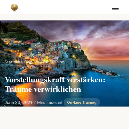
Startseite
/
Blog
/
On-Line Training
Vorstellungskraft verstärken:
Träume verwirklichen
June 23, 2021
·
2 Min. Lesezeit
·
On-Line Training