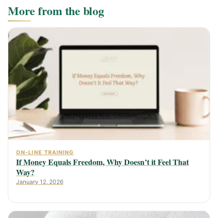
More from the blog
ON-LINE TRAINING
If Money Equals Freedom, Why Doesn’t it Feel That
Way?
January 12, 2026