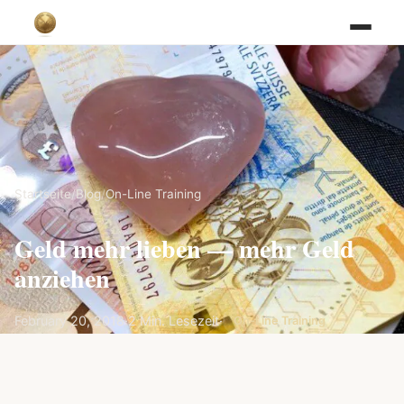
Startseite
/
Blog
/
On-Line Training
Geld mehr lieben — mehr Geld
anziehen
February 20, 2018
·
2 Min. Lesezeit
·
On-Line Training