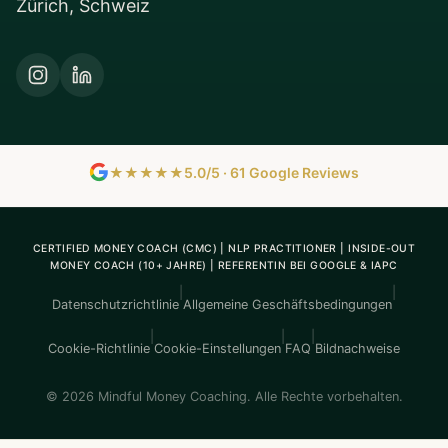
Zürich, Schweiz
★★★★★
5.0/5 · 61 Google Reviews
CERTIFIED MONEY COACH (CMC) | NLP PRACTITIONER | INSIDE-OUT
MONEY COACH (10+ JAHRE) | REFERENTIN BEI GOOGLE & IAPC
|
|
Datenschutzrichtlinie
Allgemeine Geschäftsbedingungen
|
|
|
Cookie-Richtlinie
Cookie-Einstellungen
FAQ
Bildnachweise
© 2026 Mindful Money Coaching. Alle Rechte vorbehalten.